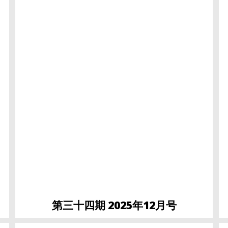
第三十四期 2025年12月号