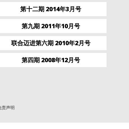
第十二期 2014年3月号
第九期 2011年10月号
联合迈进第六期 2010年2月号
第四期 2008年12月号
免责声明