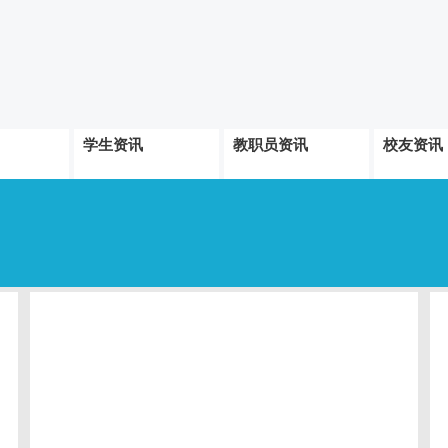
学生资讯
教职员资讯
校友资讯