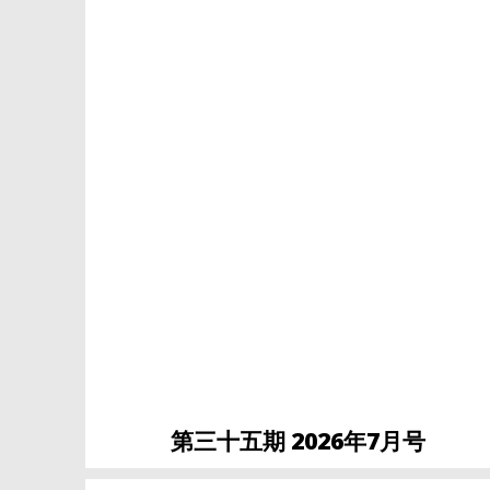
第三十五期 2026年7月号