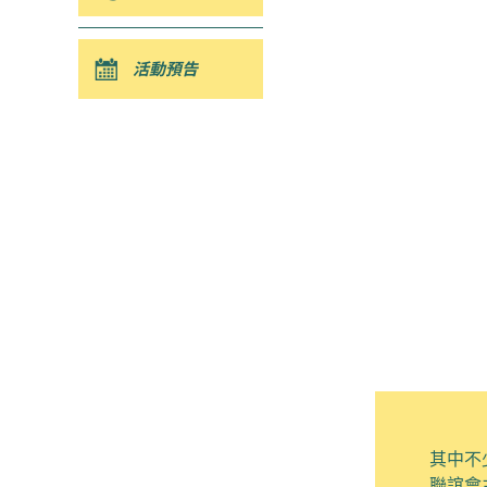
活動預告
其
中
不
聯誼會