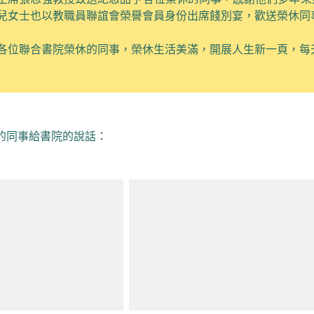
兒女士
也
以教職員聯誼會榮譽會員身份出席餞別宴
，歡送榮休同
各位
聯合書院
榮休的同事，
榮休生活美滿，
開展人生新一頁，每
的同事給書院的說話：