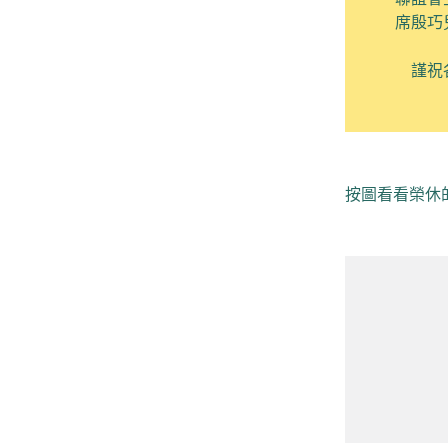
席殷巧
謹祝
按圖看看榮休