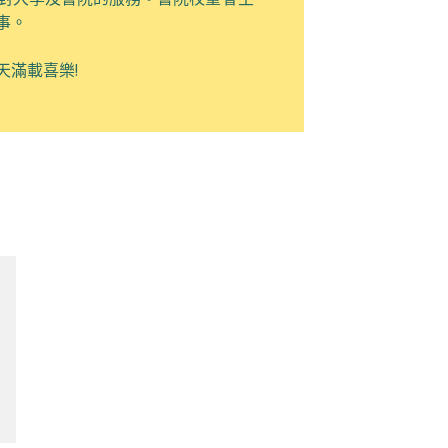
事。
天滿載喜樂
!