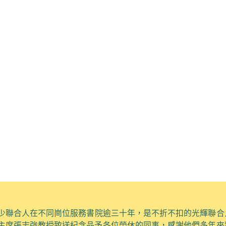
少聯合人在不同崗位服務書院
逾
三十年，是不折不扣的光輝聯合
主席
張志強教授
致送紀念品予
各位榮休的同事
，感謝他們多年
來