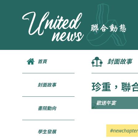
封面故事
首頁
珍重，聯
封面故事
歡送午宴
書院動向
#newchapter
學生發展