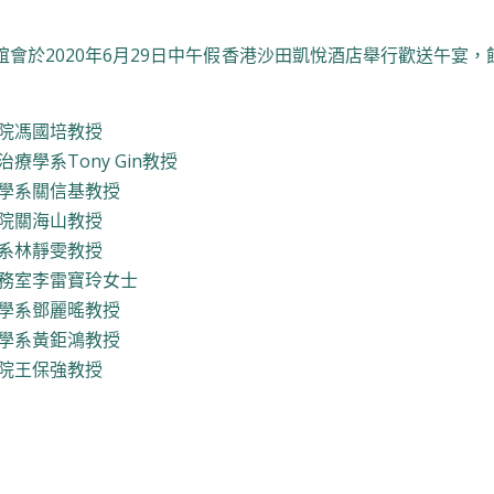
誼會於2020年6月29日中午假香港沙田凱悅酒店舉行歡送午宴
院馮國培教授
療學系Tony Gin教授
學系關信基教授
院關海山教授
系林靜雯教授
務室李雷寶玲女士
學系鄧麗暚教授
學系黃鉅鴻教授
院王保強教授