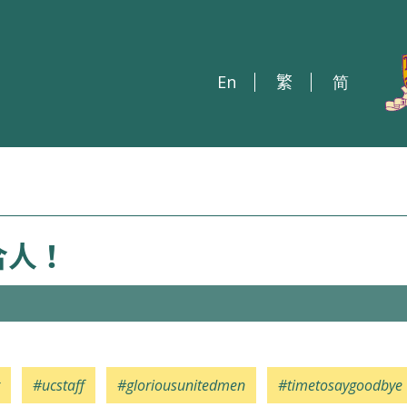
En
繁
简
合人！
#ucstaff
#gloriousunitedmen
#timetosaygoodbye