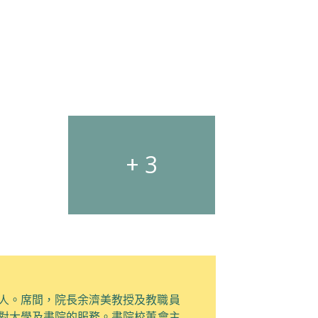
+ 3
人。
席間，
院長余濟美教授及教職員
對
大學及書院的服務
。
書院校董會主