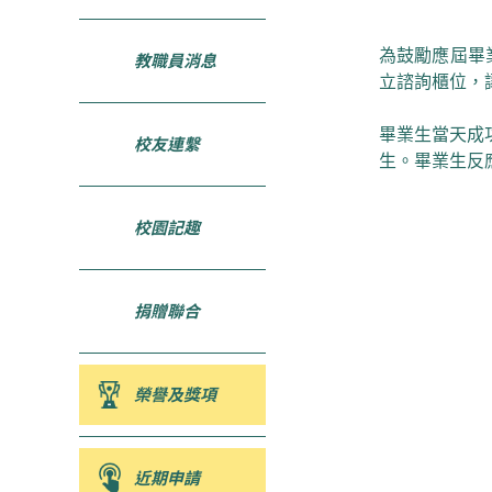
為鼓勵應屆畢
教職員消息
立諮詢櫃位，
畢業生當天成
校友連繫
生。畢業生反
校園記趣
捐贈聯合
榮譽及獎項
近期申請