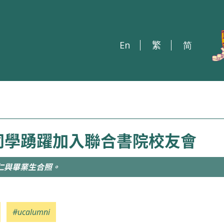
En
繁
简
同學踴躍加入聯合書院校友會
仁與畢業生合照。
#ucalumni