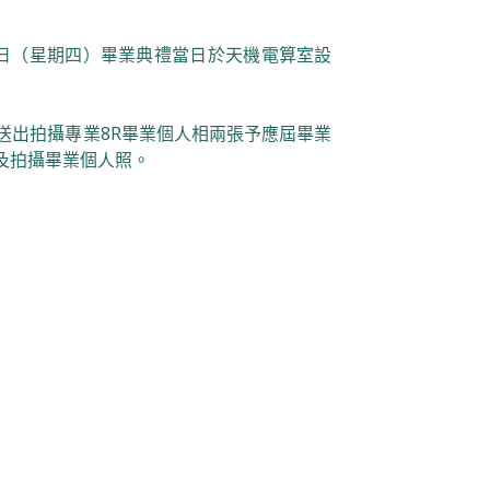
4日（星期四）畢業典禮當日於天機電算室設
送出拍攝專業8R畢業個人相兩張予應屆畢業
及拍攝畢業個人照。