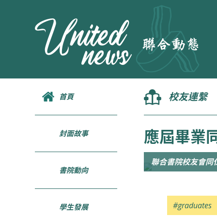
校友連繫
首頁
應屆畢業
封面故事
聯合書院校友會同
書院動向
#graduates
學生發展