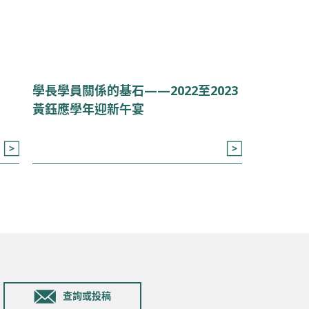
學長學員關係的基石——2022至2023
黃鈺應學年迎新午宴
查詢或投稿