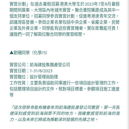
實習計劃」在過去暑假招募港澳大學生於2023年7至8月暑假
期間到廣東、大灣區內地城市實習。聯合書院獲邀成為其中一
個支持單位，招募同學參與實習計劃，促進粵港澳青年交流，
認識灣區發展。參與企業名單包括中央企業、省屬企業、民營
企業及外資企業，同學能有這些實習機會，實在是難能可貴！
讓我們一同了解兩位聯合同學的實習經歷。
▲劉珊同學（化學/5）
實習公司：前海建投集團產發公司
實習日期：1-31/8/2023
實習職位：設計管理崗助理
工作性質：主要負責協助同事進行一些項目設計管理的工作，
包括整理項目設計的文件，核對項目標書，參觀項目施工進度
等
「
這次很榮幸能有機會來到前海建投產發公司實習
，
第一天我
便深刻感受到前海與眾不同的地方
，
我確實感受到前海的潛
力，以及未來它將成為推動深圳發展的先鋒之地。