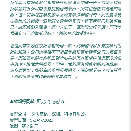
我在前海建投產發公司擔任設計管理崗助理一職。這個崗位讓
我學習到很多以前沒有接觸過的東西，同時也體驗到職場的氛
圍，這一切都是在學校書本上沒有辦法學習到的。我很慶幸能
在畢業前的最後一個暑假來到前海實習，這不僅幫助我裝備自
己，為即將踏入職場，邁向人生下一個階段做好準備，同時令
我探究自己的職業規劃，了解適合的職業路向。
這是我首次擔任設計管理助理一職
，
我學習到很多有關項目設
計的知識。公司還組織不同項目參觀和實地觀摩公司的項目發
展，例如區域供冷系統
五
號冷站為前海片區提供環保節能的集
中供冷，讓我大開眼界。同時，我們還有機會參觀前海展廳，
讓我們更加了解前海的整個發展過程，深刻感受到了前海近些
年來的迅速發展和未來的發展潛力。」
▲林穎婷同學 (歷史/2) (前排左二)
實習公司： 深思來福（深圳）科技有限公司
實習日期：9-24/7/2023
職銜：研究助理