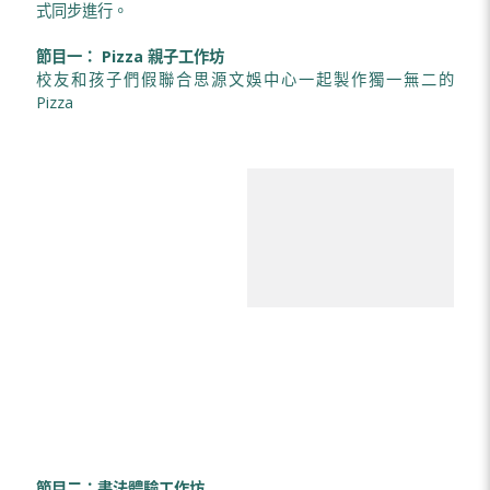
式同步進行。
節目一： Pizza 親子工作坊
校友和孩子們假聯合思源文娛中心一起製作獨一無二的
Pizza
節目二：書法體驗工作坊