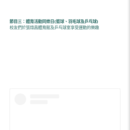
節目三：體育活動同樂日(籃球、羽毛球及乒乓球)
校友們於張煊昌體育館及乒乓球室享受運動的樂趣