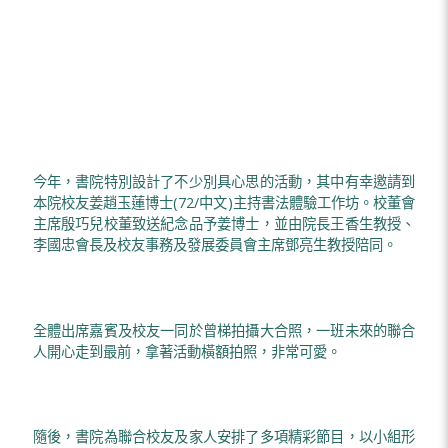
今年，書院特別設計了不少別具心思的活動，其中有幸邀請到
本院校友姜趙玉蓮博士(72/中文)主持書法體驗工作坊。校董會
主席殷巧兒校董致送紀念品予姜博士，並由院長王香生教授、
李國忠會長及校友事務及發展委員會主席鄧亮生教授陪同。
全體出席嘉賓及校友一同於曾梯拍攝大合照，一班未來的聯合
人開心走到最前，拿著活動橫額拍照，非常可愛。
隨後，書院為聯合校友及家人安排了多項精彩節目，以小組形