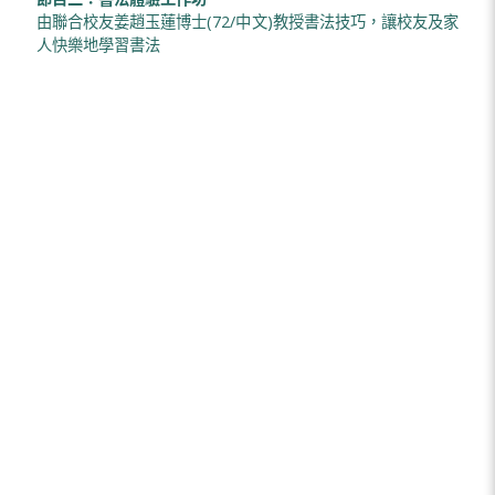
由聯合校友姜趙玉蓮博士(72/中文)教授書法技巧，讓校友及家
人快樂地學習書法