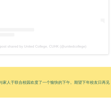
post shared by United College, CUHK (@unitedcollege)
与家人于联合校园欢度了一个愉快的下午。期望下年校友日再见