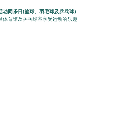
活动同乐日(篮球、羽毛球及乒乓球)
昌体育馆及乒乓球室享受运动的乐趣