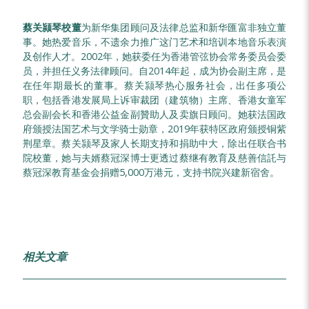
蔡关颕琴校董
为新华集团顾问及法律总监和新华匯富非独立董
事。她热爱音乐，不遗余力推广这门艺术和培训本地音乐表演
及创作人才。2002年，她获委任为香港管弦协会常务委员会委
员，并担任义务法律顾问。自2014年起，成为协会副主席，是
在任年期最长的董事。蔡关颕琴热心服务社会，出任多项公
职，包括香港发展局上诉审裁团（建筑物）主席、香港女童军
总会副会长和香港公益金副贊助人及卖旗日顾问。她获法国政
府颁授法国艺术与文学骑士勋章，2019年获特区政府颁授铜紫
荆星章。蔡关颕琴及家人长期支持和捐助中大，除出任联合书
院校董，她与夫婿蔡冠深博士更透过蔡继有教育及慈善信託与
蔡冠深教育基金会捐赠5,000万港元，支持书院兴建新宿舍。
相关文章