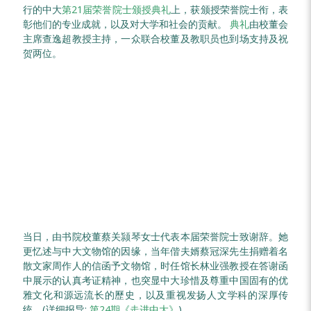
行的中大
第21届荣誉院士颁授典礼
上，获颁授荣誉院士衔，表
彰他们的专业成就，以及对大学和社会的贡献。
典礼
由校董会
主席查逸超教授主持，一众联合校董及教职员也到场支持及祝
贺两位。
当日，由书院校董蔡关颕琴女士代表本届荣誉院士致谢辞。她
更忆述与中大文物馆的因缘，当年偕夫婿蔡冠深先生捐赠着名
散文家周作人的信函予文物馆，时任馆长林业强教授在答谢函
中展示的认真考证精神，也突显中大珍惜及尊重中国固有的优
雅文化和源远流长的歷史，以及重视发扬人文学科的深厚传
统。(详细报导:
第24期《走进中大》
)